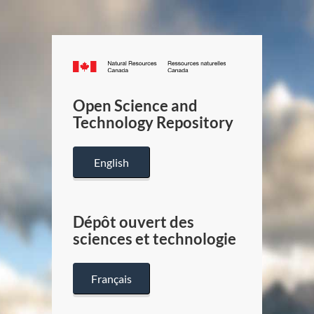
Canada.ca
/
Gouverneme
Open Science and
du
Technology Repository
Canada
English
Dépôt ouvert des
sciences et technologie
Français