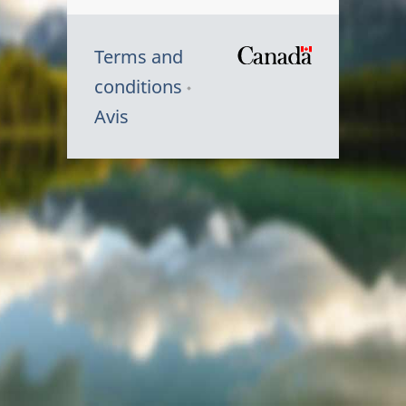
Terms and
/
conditions
Symbole
Avis
du
gouvernem
du
Canada