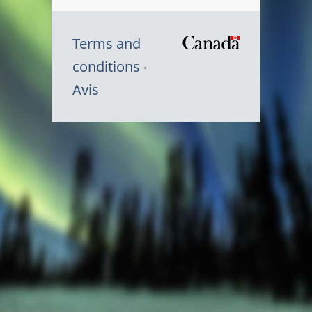
Terms and
/
conditions
Symbole
Avis
du
gouvernem
du
Canada