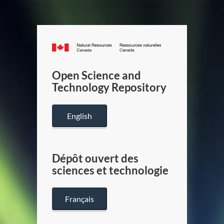
Canada.ca
/
Gouverneme
Open Science and
du
Technology Repository
Canada
English
Dépôt ouvert des
sciences et technologie
Français