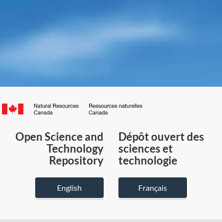
Canada.ca
/
Gouvernement
Open Science and
Dépôt ouvert des
du
Technology
sciences et
Canada
Repository
technologie
English
Français