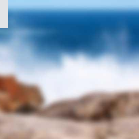
/
Symbole
du
gouvernement
du
Canada