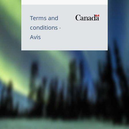
Terms and
/
conditions
Symbole
Avis
du
gouvernem
du
Canada