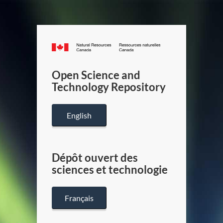
Canada.ca
/
Gouverneme
Open Science and
du
Technology Repository
Canada
English
Dépôt ouvert des
sciences et technologie
Français