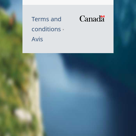
Terms and
/
conditions
Symbole
Avis
du
gouvernem
du
Canada