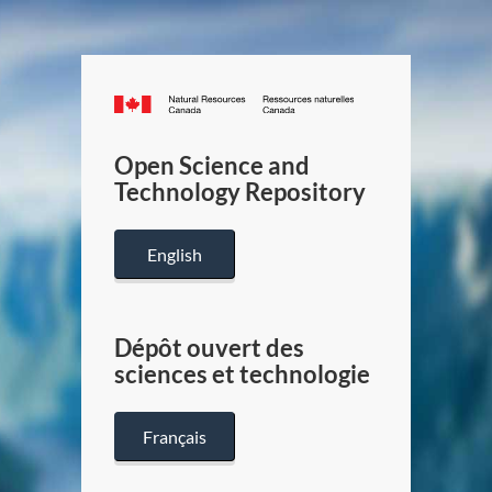
Canada.ca
/
Gouverneme
Open Science and
du
Technology Repository
Canada
English
Dépôt ouvert des
sciences et technologie
Français