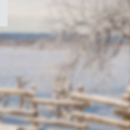
/
Symbole
du
gouvernement
du
Canada