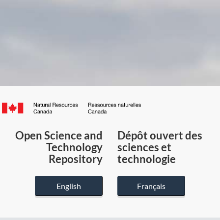
Canada.ca
/
Gouvernement
Open Science and
Dépôt ouvert des
du
Technology
sciences et
Canada
Repository
technologie
English
Français