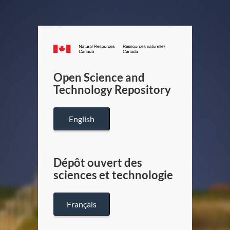
Canada.ca
/
Gouverneme
Open Science and
du
Technology Repository
Canada
English
Dépôt ouvert des
sciences et technologie
Français