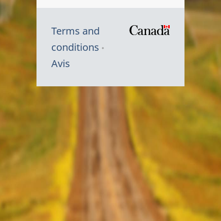
Terms and
/
conditions
Symbole
Avis
du
gouvernem
du
Canada