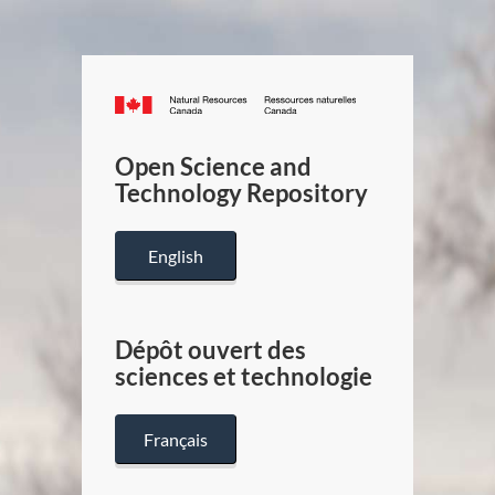
Canada.ca
/
Gouverneme
Open Science and
du
Technology Repository
Canada
English
Dépôt ouvert des
sciences et technologie
Français