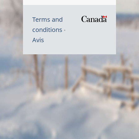
Terms and
/
conditions
Symbole
Avis
du
gouvernem
du
Canada