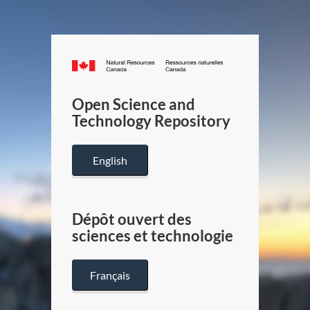
Canada.ca
/
Gouverneme
Open Science and
du
Technology Repository
Canada
English
Dépôt ouvert des
sciences et technologie
Français