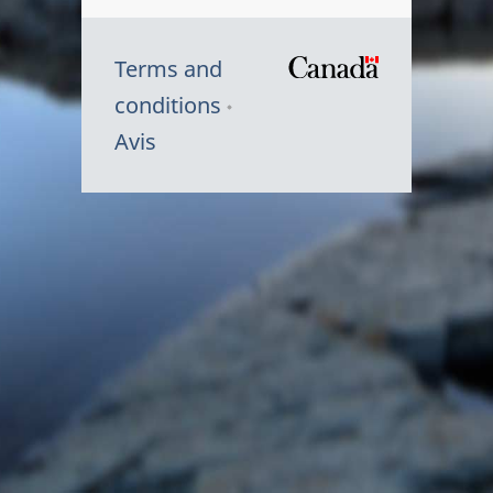
Terms and
/
conditions
Symbole
Avis
du
gouvernem
du
Canada