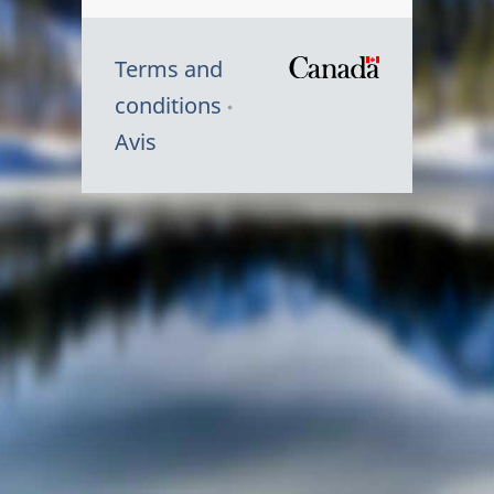
Terms and
/
conditions
Symbole
Avis
du
gouvernem
du
Canada