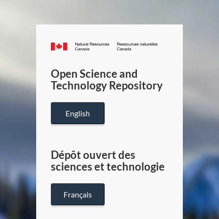
Canada.ca
/
Gouverneme
Open Science and
du
Technology Repository
Canada
English
Dépôt ouvert des
sciences et technologie
Français