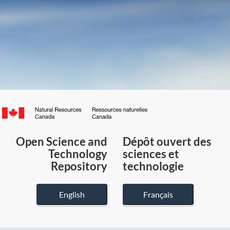
Canada.ca
/
Gouvernement
Open Science and
Dépôt ouvert des
du
Technology
sciences et
Canada
Repository
technologie
English
Français