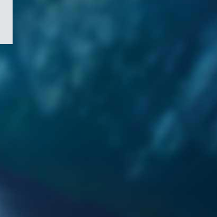
/
Symbole
du
gouvernement
du
Canada