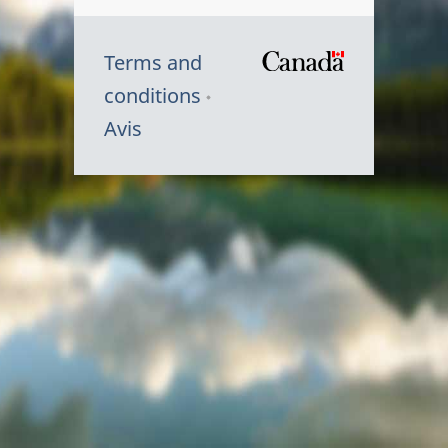
Terms and
/
conditions
Symbole
Avis
du
gouvernem
du
Canada