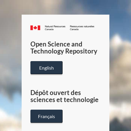
Canada.ca
/
Gouverneme
Open Science and
du
Technology Repository
Canada
English
Dépôt ouvert des
sciences et technologie
Français