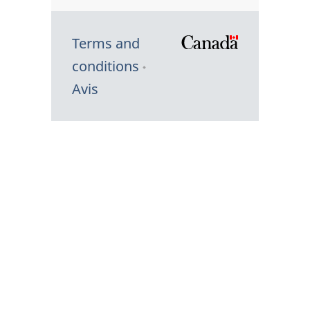
Terms and
/
conditions
Symbole
Avis
du
gouvernem
du
Canada