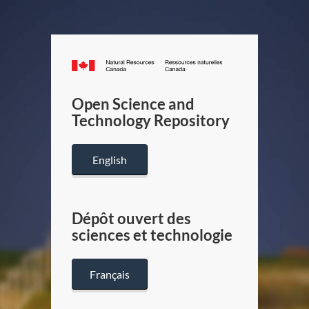
Canada.ca
/
Gouverneme
Open Science and
du
Technology Repository
Canada
English
Dépôt ouvert des
sciences et technologie
Français