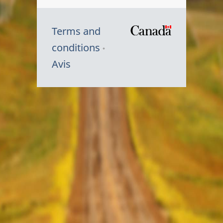
Terms and
/
conditions
Symbole
Avis
du
gouvernem
du
Canada