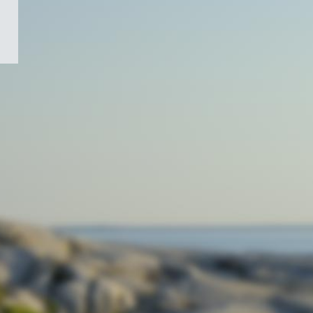
/
Symbole
du
gouvernement
du
Canada