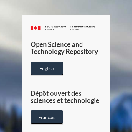
Canada.ca
/
Gouverneme
Open Science and
du
Technology Repository
Canada
English
Dépôt ouvert des
sciences et technologie
Français