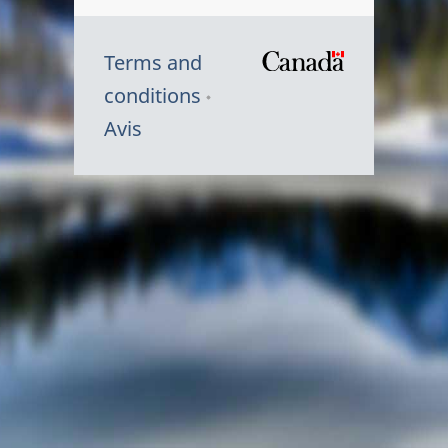
Terms and
/
conditions
Symbole
Avis
du
gouvernem
du
Canada