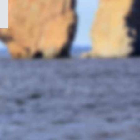
/
Symbole
du
gouvernement
du
Canada