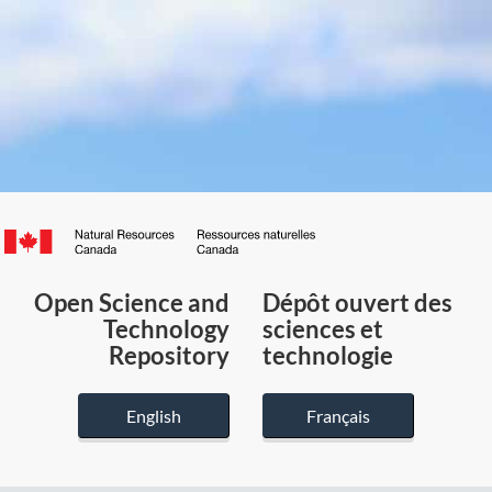
Canada.ca
/
Gouvernement
Open Science and
Dépôt ouvert des
du
Technology
sciences et
Canada
Repository
technologie
English
Français