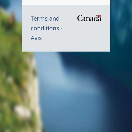
Terms and
/
conditions
Symbole
Avis
du
gouvernem
du
Canada