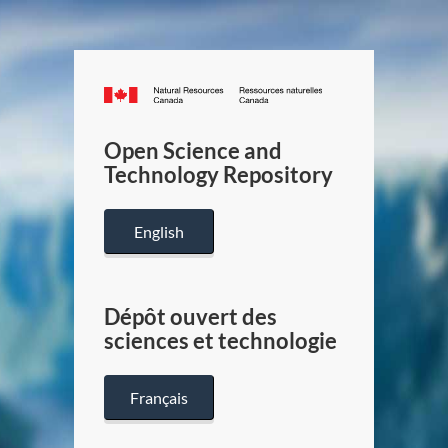
Canada.ca
/
Gouverneme
Open Science and
du
Technology Repository
Canada
English
Dépôt ouvert des
sciences et technologie
Français