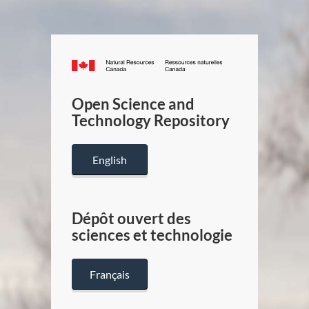
Canada.ca
/
Gouverneme
Open Science and
du
Technology Repository
Canada
English
Dépôt ouvert des
sciences et technologie
Français