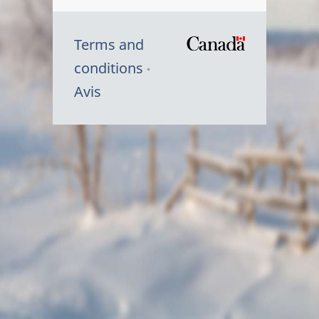
Terms and
/
conditions
Symbole
Avis
du
gouvernem
du
Canada