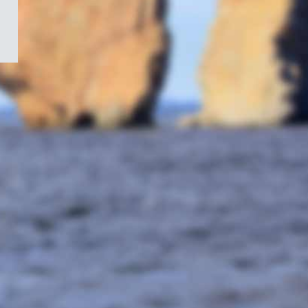
/
Symbole
du
gouvernement
du
Canada