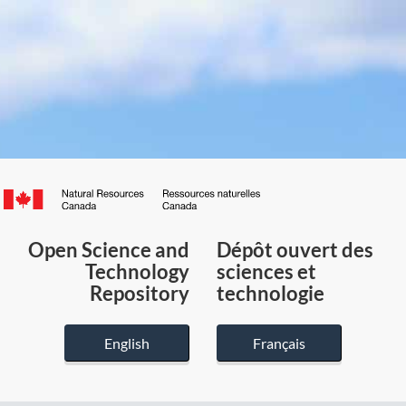
Canada.ca
/
Gouvernement
Open Science and
Dépôt ouvert des
du
Technology
sciences et
Canada
Repository
technologie
English
Français