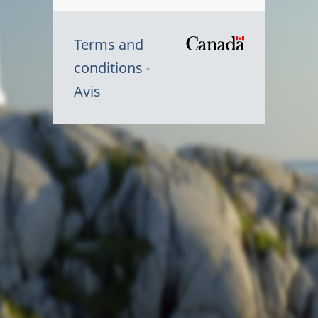
Terms and
/
conditions
Symbole
Avis
du
gouvernem
du
Canada