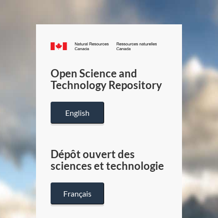
Canada.ca
/
Gouverneme
Open Science and
du
Technology Repository
Canada
English
Dépôt ouvert des
sciences et technologie
Français