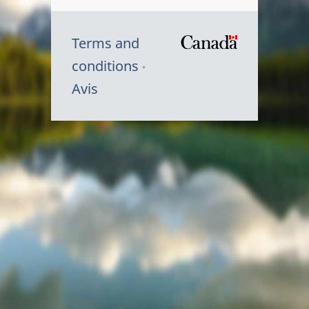
Terms and
/
conditions
Symbole
Avis
du
gouvernem
du
Canada