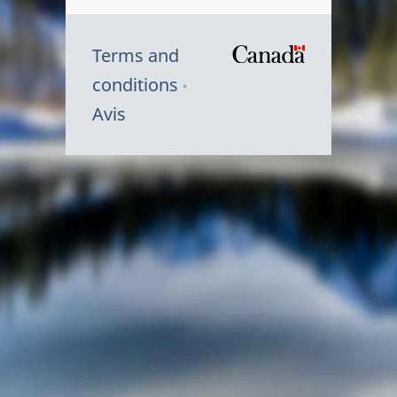
Terms and
/
conditions
Symbole
Avis
du
gouvernem
du
Canada