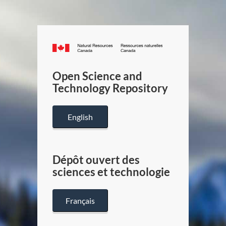
Canada.ca
/
Gouverneme
Open Science and
du
Technology Repository
Canada
English
Dépôt ouvert des
sciences et technologie
Français