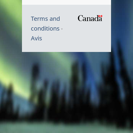
Terms and
/
conditions
Symbole
Avis
du
gouvernem
du
Canada