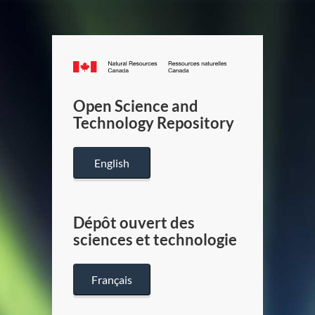
Canada.ca
/
Gouverneme
Open Science and
du
Technology Repository
Canada
English
Dépôt ouvert des
sciences et technologie
Français