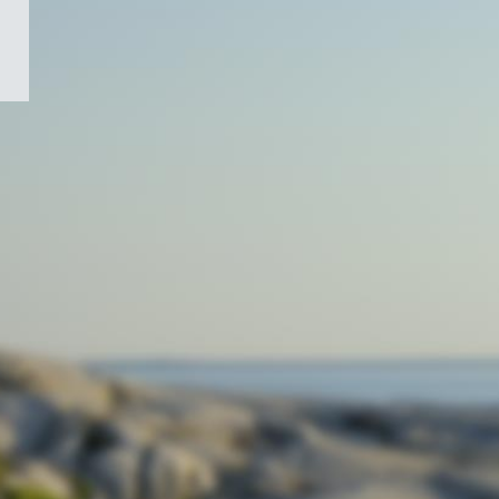
/
Symbole
du
gouvernement
du
Canada