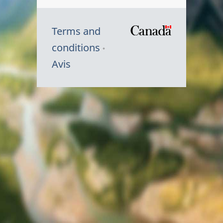
Terms and
/
conditions
Symbole
Avis
du
gouvernem
du
Canada