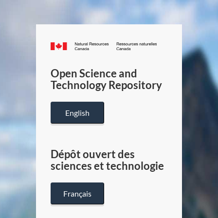
Canada.ca
/
Gouverneme
Open Science and
du
Technology Repository
Canada
English
Dépôt ouvert des
sciences et technologie
Français