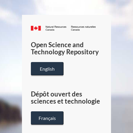
Canada.ca
/
Gouverneme
Open Science and
du
Technology Repository
Canada
English
Dépôt ouvert des
sciences et technologie
Français