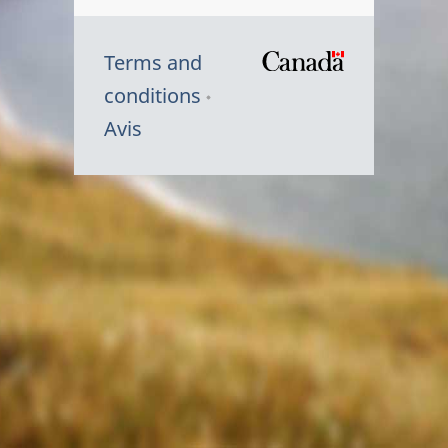
Terms and
/
conditions
Symbole
Avis
du
gouvernem
du
Canada