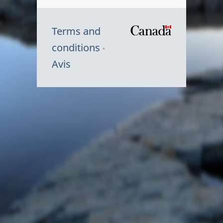
Terms and
/
conditions
Symbole
Avis
du
gouvernem
du
Canada