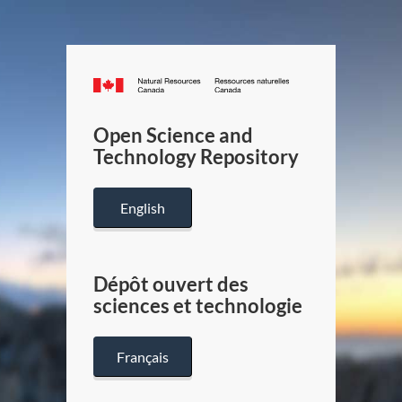
Canada.ca
/
Gouverneme
Open Science and
du
Technology Repository
Canada
English
Dépôt ouvert des
sciences et technologie
Français