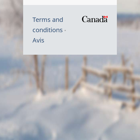
Terms and
/
conditions
Symbole
Avis
du
gouvernem
du
Canada