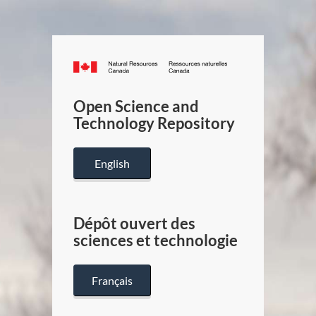
Canada.ca
/
Gouverneme
Open Science and
du
Technology Repository
Canada
English
Dépôt ouvert des
sciences et technologie
Français