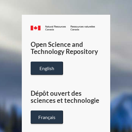
Canada.ca
/
Gouverneme
Open Science and
du
Technology Repository
Canada
English
Dépôt ouvert des
sciences et technologie
Français