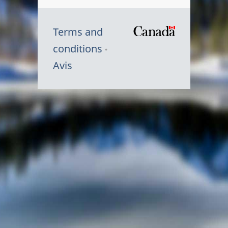
Terms and
/
conditions
Symbole
Avis
du
gouvernem
du
Canada