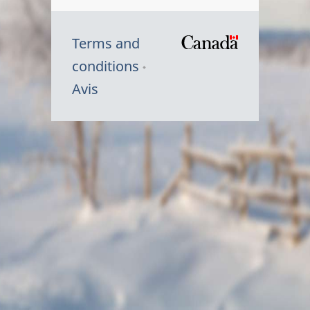
Terms and
/
conditions
Symbole
Avis
du
gouvernem
du
Canada