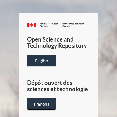
Canada.ca
/
Gouverneme
Open Science and
du
Technology Repository
Canada
English
Dépôt ouvert des
sciences et technologie
Français