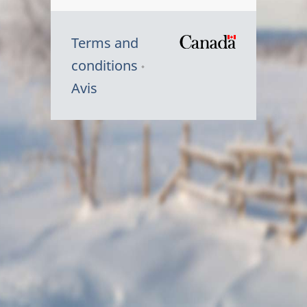
Terms and
/
conditions
Symbole
Avis
du
gouvernem
du
Canada