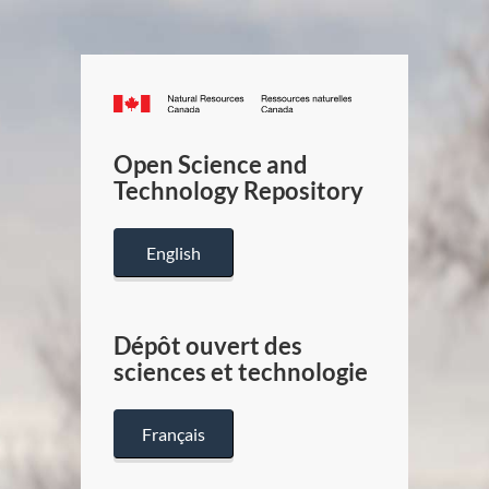
Canada.ca
/
Gouverneme
Open Science and
du
Technology Repository
Canada
English
Dépôt ouvert des
sciences et technologie
Français