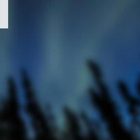
/
Symbole
du
gouvernement
du
Canada