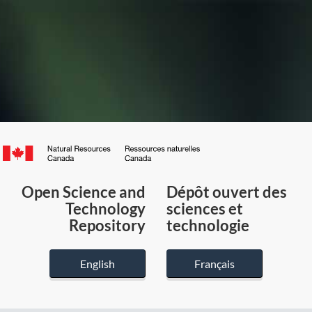
Canada.ca
/
Gouvernement
Open Science and
Dépôt ouvert des
du
Technology
sciences et
Canada
Repository
technologie
English
Français