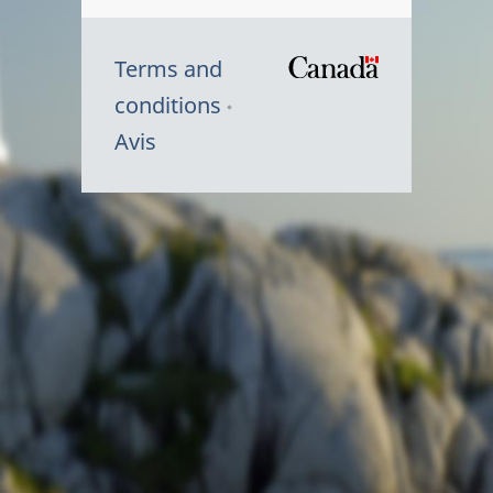
Terms and
/
conditions
Symbole
Avis
du
gouvernem
du
Canada