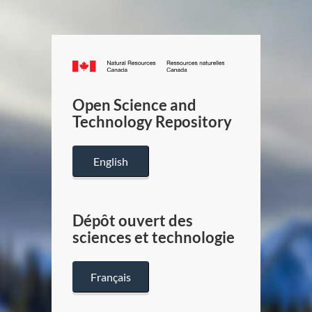
Canada.ca
/
Gouverneme
Open Science and
du
Technology Repository
Canada
English
Dépôt ouvert des
sciences et technologie
Français