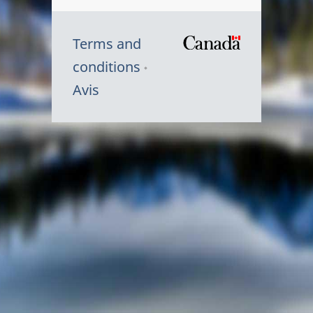
Terms and
/
conditions
Symbole
Avis
du
gouvernem
du
Canada