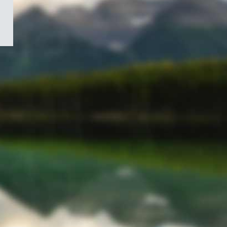
/
Symbole
du
gouvernement
du
Canada