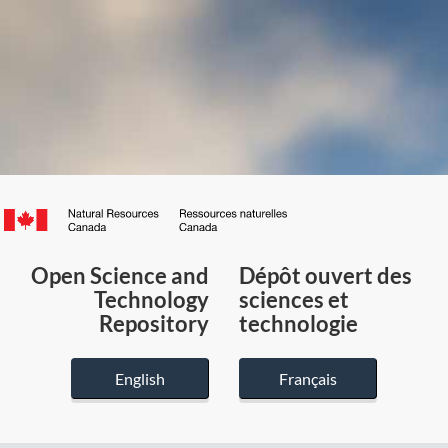
Canada.ca
/
Gouvernement
Open Science and
Dépôt ouvert des
du
Technology
sciences et
Canada
Repository
technologie
English
Français