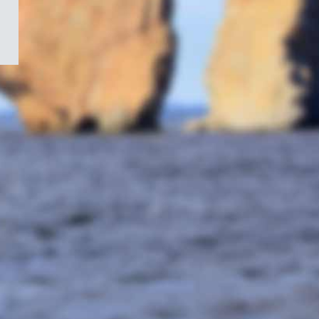
/
Symbole
du
gouvernement
du
Canada