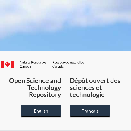
Canada.ca
/
Gouvernement
Open Science and
Dépôt ouvert des
du
Technology
sciences et
Canada
Repository
technologie
English
Français