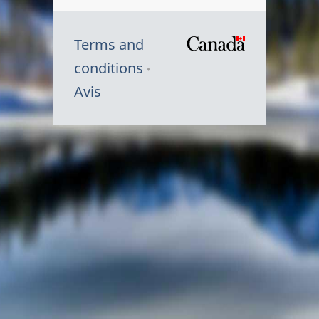
Terms and
/
conditions
Symbole
Avis
du
gouvernem
du
Canada