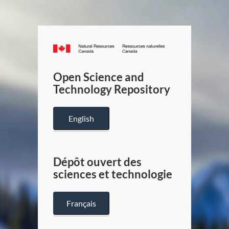
Canada.ca
/
Gouverneme
Open Science and
du
Technology Repository
Canada
English
Dépôt ouvert des
sciences et technologie
Français