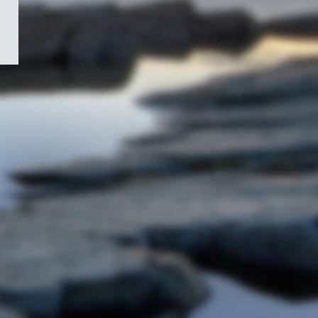
/
Symbole
du
gouvernement
du
Canada