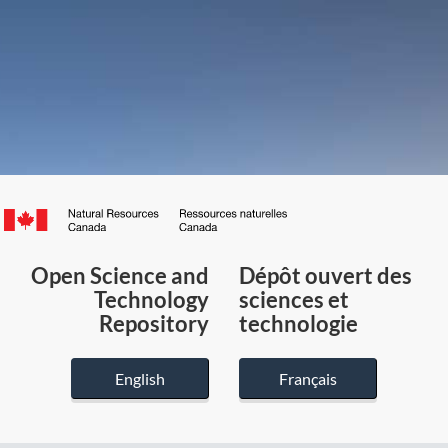
Canada.ca
/
Gouvernement
Open Science and
Dépôt ouvert des
du
Technology
sciences et
Canada
Repository
technologie
English
Français