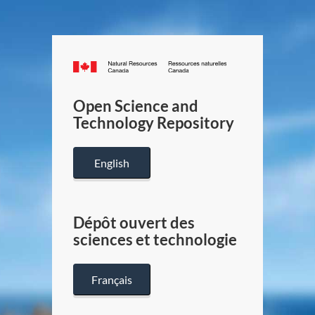
Canada.ca
/
Gouverneme
Open Science and
du
Technology Repository
Canada
English
Dépôt ouvert des
sciences et technologie
Français