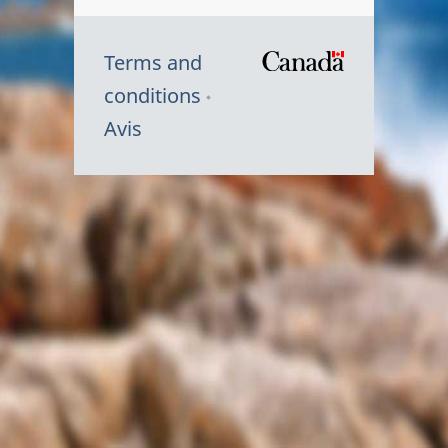
Terms and
/
conditions
Symbole
Avis
du
gouvernem
du
Canada