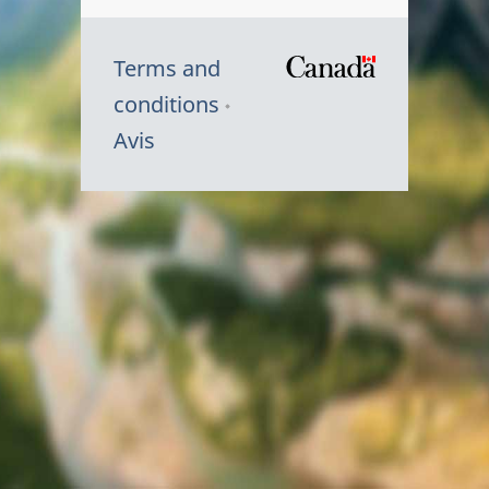
Terms and
/
conditions
Symbole
Avis
du
gouvernem
du
Canada