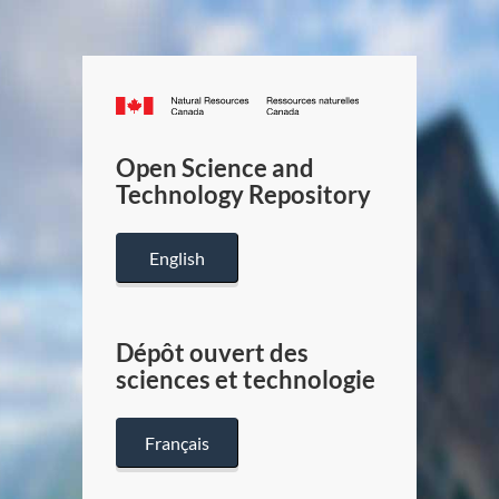
Canada.ca
/
Gouverneme
Open Science and
du
Technology Repository
Canada
English
Dépôt ouvert des
sciences et technologie
Français