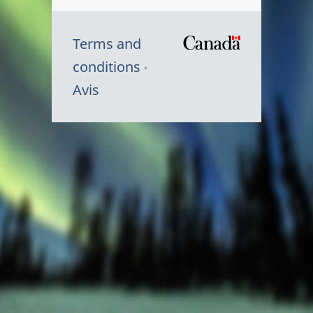
Terms and
/
conditions
Symbole
Avis
du
gouvernem
du
Canada