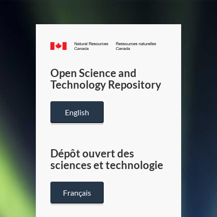
Canada.ca
/
Gouverneme
Open Science and
du
Technology Repository
Canada
English
Dépôt ouvert des
sciences et technologie
Français