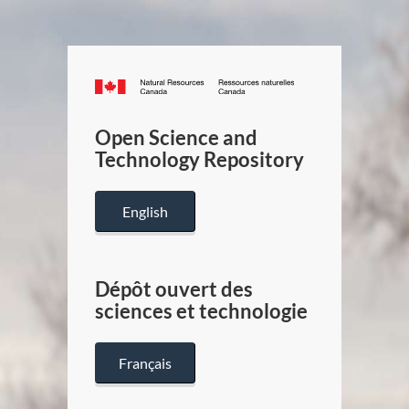
Canada.ca
/
Gouverneme
Open Science and
du
Technology Repository
Canada
English
Dépôt ouvert des
sciences et technologie
Français