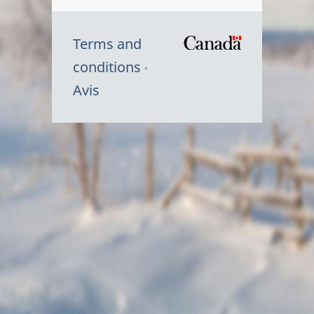
Terms and
/
conditions
Symbole
Avis
du
gouvernem
du
Canada