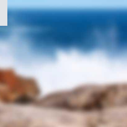
/
Symbole
du
gouvernement
du
Canada