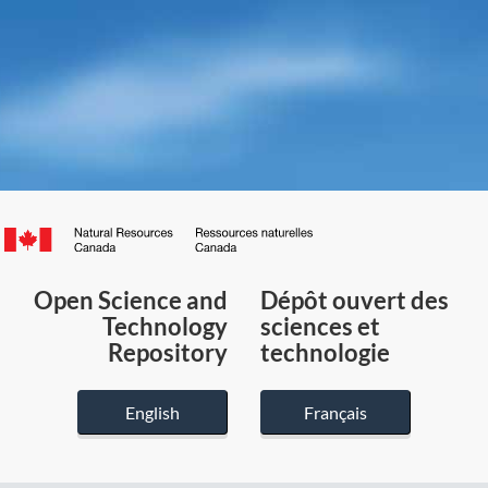
Canada.ca
/
Gouvernement
Open Science and
Dépôt ouvert des
du
Technology
sciences et
Canada
Repository
technologie
English
Français