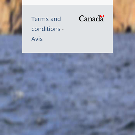
Terms and
/
conditions
Symbole
Avis
du
gouvernem
du
Canada