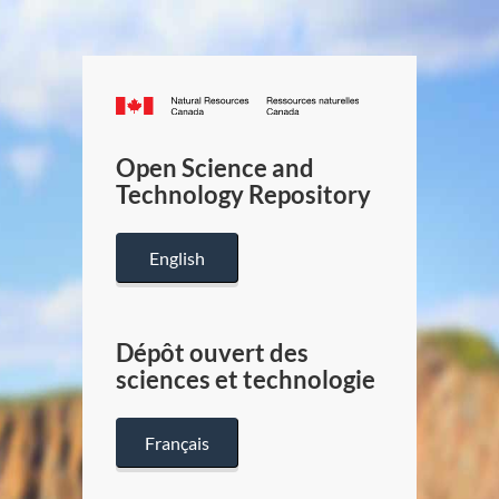
Canada.ca
/
Gouverneme
Open Science and
du
Technology Repository
Canada
English
Dépôt ouvert des
sciences et technologie
Français