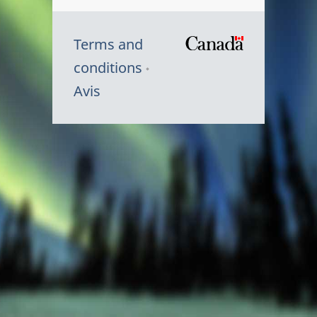
Terms and
/
conditions
Symbole
Avis
du
gouvernem
du
Canada