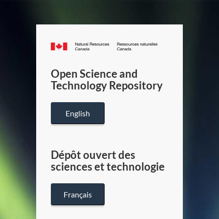
Canada.ca
/
Gouverneme
Open Science and
du
Technology Repository
Canada
English
Dépôt ouvert des
sciences et technologie
Français