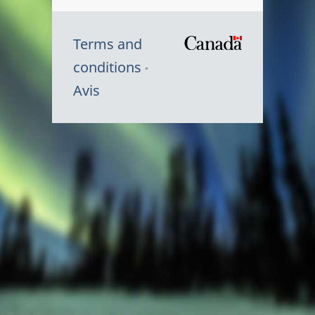
Terms and
/
conditions
Symbole
Avis
du
gouvernem
du
Canada