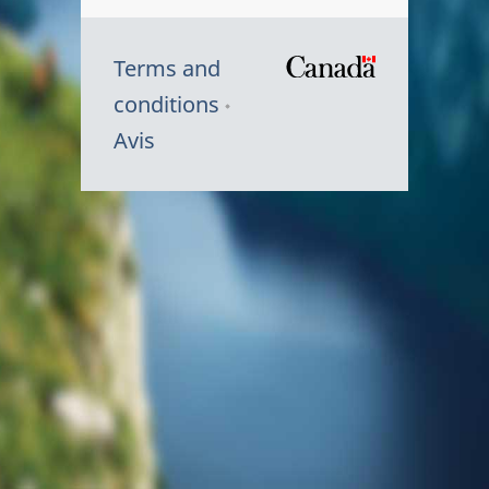
Terms and
/
conditions
Symbole
Avis
du
gouvernem
du
Canada