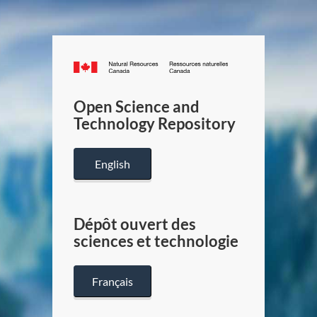
Canada.ca
/
Gouverneme
Open Science and
du
Technology Repository
Canada
English
Dépôt ouvert des
sciences et technologie
Français