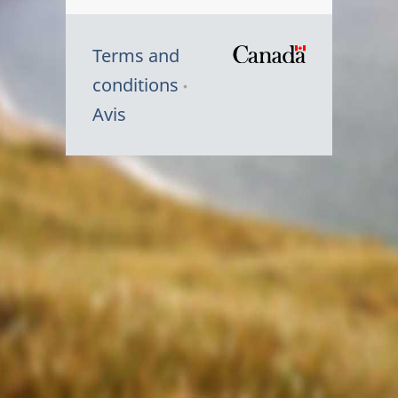
Terms and
/
conditions
Symbole
Avis
du
gouvernem
du
Canada