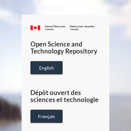
Canada.ca
/
Gouverneme
Open Science and
du
Technology Repository
Canada
English
Dépôt ouvert des
sciences et technologie
Français