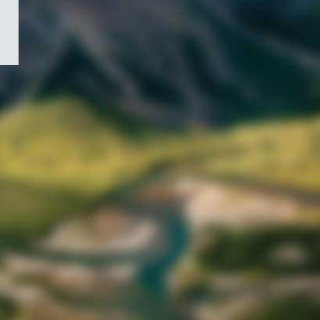
/
Symbole
du
gouvernement
du
Canada