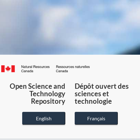
Canada.ca
/
Gouvernement
Open Science and
Dépôt ouvert des
du
Technology
sciences et
Canada
Repository
technologie
English
Français